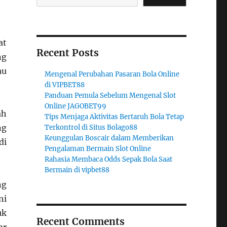
at
Recent Posts
ng
au
Mengenal Perubahan Pasaran Bola Online
di VIPBET88
Panduan Pemula Sebelum Mengenal Slot
Online JAGOBET99
ah
Tips Menjaga Aktivitas Bertaruh Bola Tetap
ng
Terkontrol di Situs Bolago88
Keunggulan Boscair dalam Memberikan
di
Pengalaman Bermain Slot Online
Rahasia Membaca Odds Sepak Bola Saat
Bermain di vipbet88
ng
ni
uk
Recent Comments