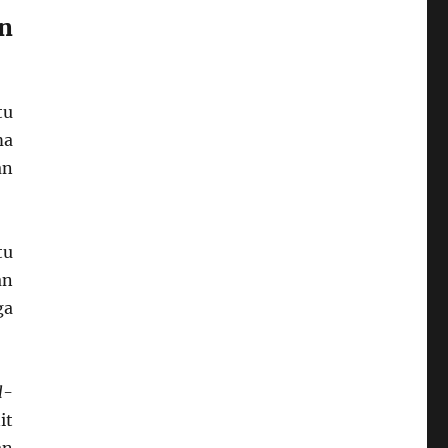
n
tu
ma
an
tu
an
ga
l-
it