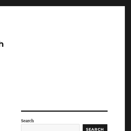
h
Search
SEARCH