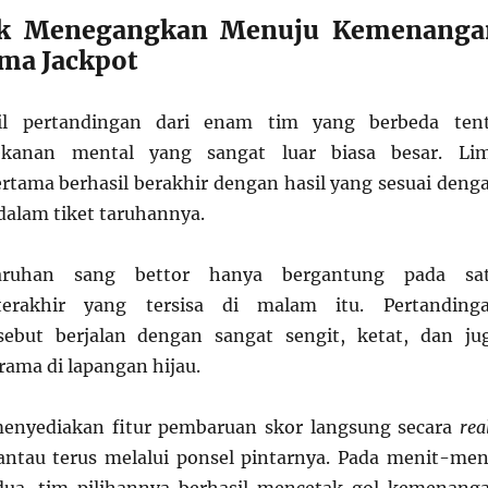
ik Menegangkan Menuju Kemenanga
ma Jackpot
l pertandingan dari enam tim yang berbeda ten
kanan mental yang sangat luar biasa besar. Li
rtama berhasil berakhir dengan hasil yang sesuai deng
 dalam tiket taruhannya.
taruhan sang bettor hanya bergantung pada sa
terakhir yang tersisa di malam itu. Pertanding
ebut berjalan dengan sangat sengit, ketat, dan ju
ama di lapangan hijau.
menyediakan fitur pembaruan skor langsung secara
rea
ntau terus melalui ponsel pintarnya. Pada menit-men