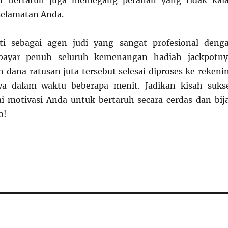
at bertaruh juga memegang peranan yang tidak kal
selamatan Anda.
ti sebagai agen judi yang sangat profesional deng
ayar penuh seluruh kemenangan hadiah jackpotny
n dana ratusan juta tersebut selesai diproses ke rekeni
ya dalam waktu beberapa menit. Jadikan kisah suks
ai motivasi Anda untuk bertaruh secara cerdas dan bij
o!