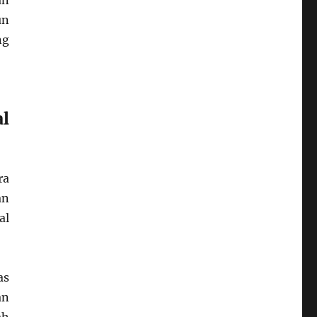
an
un
ng
l
ra
an
al
as
an