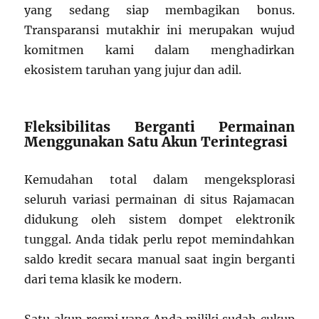
yang sedang siap membagikan bonus.
Transparansi mutakhir ini merupakan wujud
komitmen kami dalam menghadirkan
ekosistem taruhan yang jujur dan adil.
Fleksibilitas Berganti Permainan
Menggunakan Satu Akun Terintegrasi
Kemudahan total dalam mengeksplorasi
seluruh variasi permainan di situs Rajamacan
didukung oleh sistem dompet elektronik
tunggal. Anda tidak perlu repot memindahkan
saldo kredit secara manual saat ingin berganti
dari tema klasik ke modern.