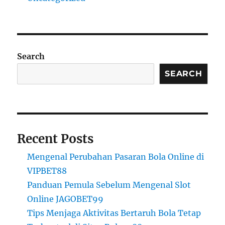
Search
SEARCH
Recent Posts
Mengenal Perubahan Pasaran Bola Online di
VIPBET88
Panduan Pemula Sebelum Mengenal Slot
Online JAGOBET99
Tips Menjaga Aktivitas Bertaruh Bola Tetap