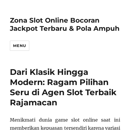
Zona Slot Online Bocoran
Jackpot Terbaru & Pola Ampuh
MENU
Dari Klasik Hingga
Modern: Ragam Pilihan
Seru di Agen Slot Terbaik
Rajamacan
Menikmati dunia game slot online saat ini
memberikan kepuasan tersendiri karena variasi