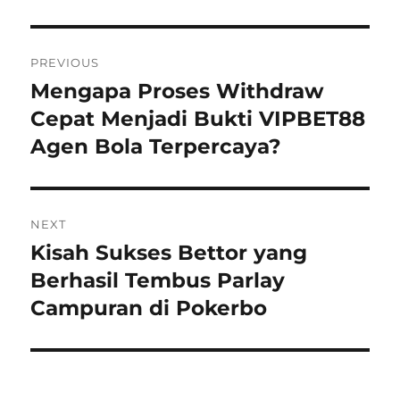
Post
PREVIOUS
navigation
Mengapa Proses Withdraw
Previous
post:
Cepat Menjadi Bukti VIPBET88
Agen Bola Terpercaya?
NEXT
Kisah Sukses Bettor yang
Next
post:
Berhasil Tembus Parlay
Campuran di Pokerbo