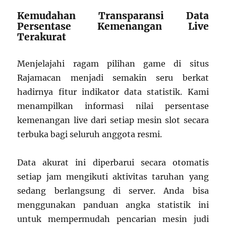
Kemudahan Transparansi Data
Persentase Kemenangan Live
Terakurat
Menjelajahi ragam pilihan game di situs
Rajamacan menjadi semakin seru berkat
hadirnya fitur indikator data statistik. Kami
menampilkan informasi nilai persentase
kemenangan live dari setiap mesin slot secara
terbuka bagi seluruh anggota resmi.
Data akurat ini diperbarui secara otomatis
setiap jam mengikuti aktivitas taruhan yang
sedang berlangsung di server. Anda bisa
menggunakan panduan angka statistik ini
untuk mempermudah pencarian mesin judi