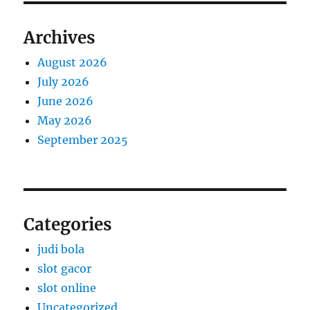
Archives
August 2026
July 2026
June 2026
May 2026
September 2025
Categories
judi bola
slot gacor
slot online
Uncategorized