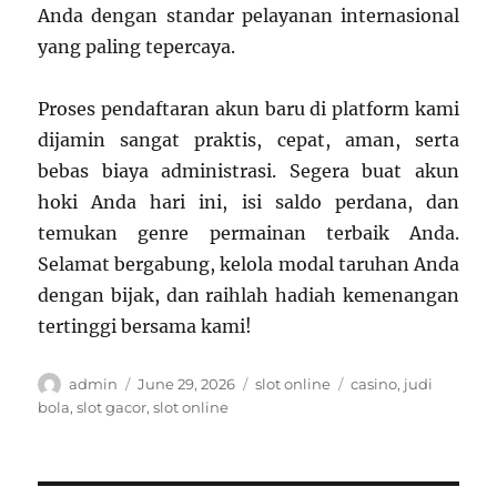
Anda dengan standar pelayanan internasional
yang paling tepercaya.
Proses pendaftaran akun baru di platform kami
dijamin sangat praktis, cepat, aman, serta
bebas biaya administrasi. Segera buat akun
hoki Anda hari ini, isi saldo perdana, dan
temukan genre permainan terbaik Anda.
Selamat bergabung, kelola modal taruhan Anda
dengan bijak, dan raihlah hadiah kemenangan
tertinggi bersama kami!
Author
Posted
Categories
Tags
admin
June 29, 2026
slot online
casino
,
judi
on
bola
,
slot gacor
,
slot online