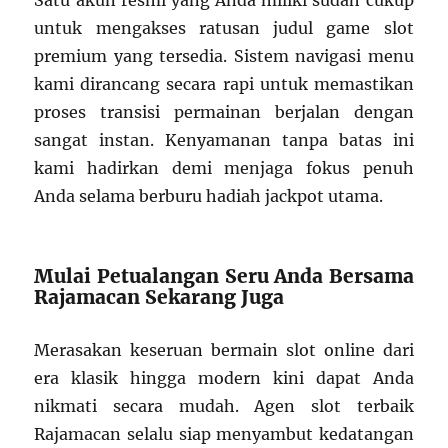
Satu akun resmi yang Anda miliki sudah cukup
untuk mengakses ratusan judul game slot
premium yang tersedia. Sistem navigasi menu
kami dirancang secara rapi untuk memastikan
proses transisi permainan berjalan dengan
sangat instan. Kenyamanan tanpa batas ini
kami hadirkan demi menjaga fokus penuh
Anda selama berburu hadiah jackpot utama.
Mulai Petualangan Seru Anda Bersama
Rajamacan Sekarang Juga
Merasakan keseruan bermain slot online dari
era klasik hingga modern kini dapat Anda
nikmati secara mudah. Agen slot terbaik
Rajamacan selalu siap menyambut kedatangan