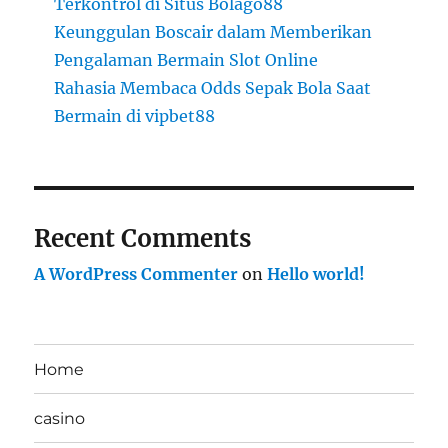
Terkontrol di Situs Bolago88
Keunggulan Boscair dalam Memberikan
Pengalaman Bermain Slot Online
Rahasia Membaca Odds Sepak Bola Saat
Bermain di vipbet88
Recent Comments
A WordPress Commenter
on
Hello world!
Home
casino