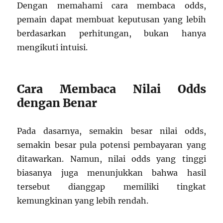
Dengan memahami cara membaca odds,
pemain dapat membuat keputusan yang lebih
berdasarkan perhitungan, bukan hanya
mengikuti intuisi.
Cara Membaca Nilai Odds
dengan Benar
Pada dasarnya, semakin besar nilai odds,
semakin besar pula potensi pembayaran yang
ditawarkan. Namun, nilai odds yang tinggi
biasanya juga menunjukkan bahwa hasil
tersebut dianggap memiliki tingkat
kemungkinan yang lebih rendah.