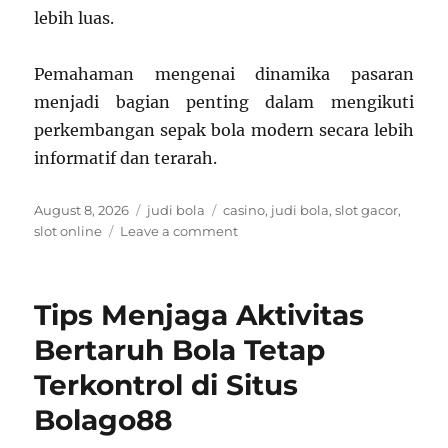
lebih luas.
Pemahaman mengenai dinamika pasaran
menjadi bagian penting dalam mengikuti
perkembangan sepak bola modern secara lebih
informatif dan terarah.
Posted
Categories
Tags
August 8, 2026
judi bola
casino
,
judi bola
,
slot gacor
,
on
on
slot online
Leave a comment
Mengenal
Perubahan
Pasaran
Tips Menjaga Aktivitas
Bola
Online
Bertaruh Bola Tetap
di
Terkontrol di Situs
VIPBET88
Bolago88