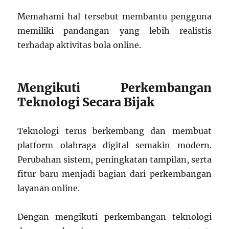
Memahami hal tersebut membantu pengguna
memiliki pandangan yang lebih realistis
terhadap aktivitas bola online.
Mengikuti Perkembangan
Teknologi Secara Bijak
Teknologi terus berkembang dan membuat
platform olahraga digital semakin modern.
Perubahan sistem, peningkatan tampilan, serta
fitur baru menjadi bagian dari perkembangan
layanan online.
Dengan mengikuti perkembangan teknologi