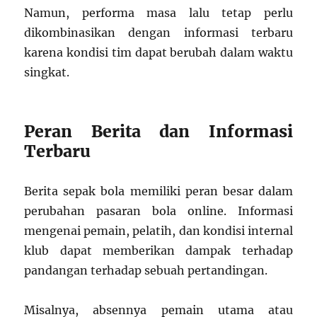
Namun, performa masa lalu tetap perlu
dikombinasikan dengan informasi terbaru
karena kondisi tim dapat berubah dalam waktu
singkat.
Peran Berita dan Informasi
Terbaru
Berita sepak bola memiliki peran besar dalam
perubahan pasaran bola online. Informasi
mengenai pemain, pelatih, dan kondisi internal
klub dapat memberikan dampak terhadap
pandangan terhadap sebuah pertandingan.
Misalnya, absennya pemain utama atau