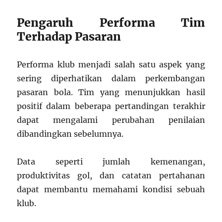
Pengaruh Performa Tim
Terhadap Pasaran
Performa klub menjadi salah satu aspek yang
sering diperhatikan dalam perkembangan
pasaran bola. Tim yang menunjukkan hasil
positif dalam beberapa pertandingan terakhir
dapat mengalami perubahan penilaian
dibandingkan sebelumnya.
Data seperti jumlah kemenangan,
produktivitas gol, dan catatan pertahanan
dapat membantu memahami kondisi sebuah
klub.