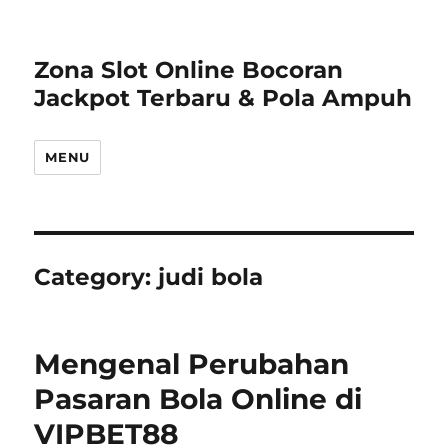
Zona Slot Online Bocoran
Jackpot Terbaru & Pola Ampuh
MENU
Category:
judi bola
Mengenal Perubahan
Pasaran Bola Online di
VIPBET88