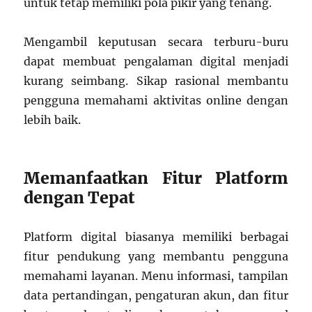
untuk tetap memiliki pola pikir yang tenang.
Mengambil keputusan secara terburu-buru
dapat membuat pengalaman digital menjadi
kurang seimbang. Sikap rasional membantu
pengguna memahami aktivitas online dengan
lebih baik.
Memanfaatkan Fitur Platform
dengan Tepat
Platform digital biasanya memiliki berbagai
fitur pendukung yang membantu pengguna
memahami layanan. Menu informasi, tampilan
data pertandingan, pengaturan akun, dan fitur