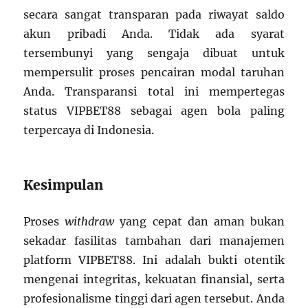
secara sangat transparan pada riwayat saldo
akun pribadi Anda. Tidak ada syarat
tersembunyi yang sengaja dibuat untuk
mempersulit proses pencairan modal taruhan
Anda. Transparansi total ini mempertegas
status VIPBET88 sebagai agen bola paling
terpercaya di Indonesia.
Kesimpulan
Proses
withdraw
yang cepat dan aman bukan
sekadar fasilitas tambahan dari manajemen
platform VIPBET88. Ini adalah bukti otentik
mengenai integritas, kekuatan finansial, serta
profesionalisme tinggi dari agen tersebut. Anda