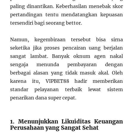
paling dinantikan. Keberhasilan menebak skor
pertandingan tentu mendatangkan kepuasan
tersendiri bagi seorang bettor.
Namun, kegembiraan tersebut bisa sirna
seketika jika proses pencairan uang berjalan
sangat lambat. Banyak oknum agen nakal
sengaja menunda pembayaran dengan
berbagai alasan yang tidak masuk akal. Oleh
karena itu, VIPBET88 hadir memberikan
standar pelayanan terbaik lewat sistem
penarikan dana super cepat.
1. Menunjukkan Likuiditas Keuangan
Perusahaan yang Sangat Sehat