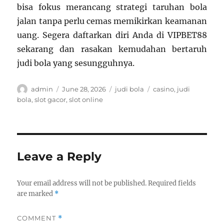
bisa fokus merancang strategi taruhan bola
jalan tanpa perlu cemas memikirkan keamanan
uang. Segera daftarkan diri Anda di VIPBET88
sekarang dan rasakan kemudahan bertaruh
judi bola yang sesungguhnya.
Author
Posted
Categories
Tags
admin
June 28, 2026
judi bola
casino
,
judi
on
bola
,
slot gacor
,
slot online
Leave a Reply
Your email address will not be published.
Required fields
are marked
*
COMMENT
*