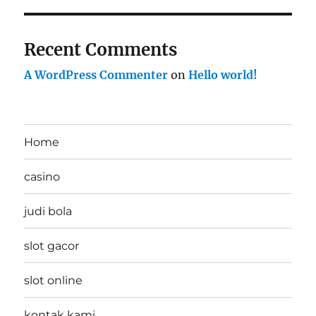
Recent Comments
A WordPress Commenter
on
Hello world!
Home
casino
judi bola
slot gacor
slot online
kontak kami