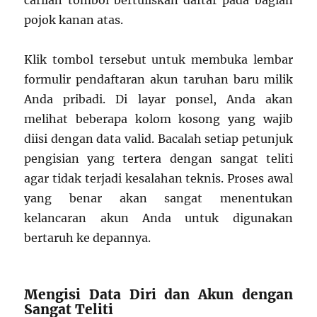
carilah tombol bertuliskan daftar pada bagian
pojok kanan atas.
Klik tombol tersebut untuk membuka lembar
formulir pendaftaran akun taruhan baru milik
Anda pribadi. Di layar ponsel, Anda akan
melihat beberapa kolom kosong yang wajib
diisi dengan data valid. Bacalah setiap petunjuk
pengisian yang tertera dengan sangat teliti
agar tidak terjadi kesalahan teknis. Proses awal
yang benar akan sangat menentukan
kelancaran akun Anda untuk digunakan
bertaruh ke depannya.
Mengisi Data Diri dan Akun dengan
Sangat Teliti