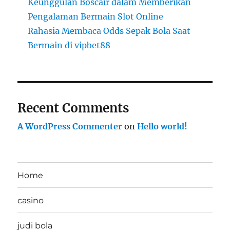
Keunggulan Boscair dalam Memberikan
Pengalaman Bermain Slot Online
Rahasia Membaca Odds Sepak Bola Saat
Bermain di vipbet88
Recent Comments
A WordPress Commenter
on
Hello world!
Home
casino
judi bola