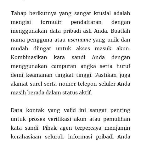
Tahap berikutnya yang sangat krusial adalah
mengisi formulir pendaftaran dengan
menggunakan data pribadi asli Anda. Buatlah
nama pengguna atau
username
yang unik dan
mudah diingat untuk akses masuk akun.
Kombinasikan kata sandi Anda dengan
menggunakan campuran angka serta huruf
demi keamanan tingkat tinggi. Pastikan juga
alamat surel serta nomor telepon seluler Anda
masih berada dalam status aktif.
Data kontak yang valid ini sangat penting
untuk proses verifikasi akun atau pemulihan
kata sandi. Pihak agen terpercaya menjamin
kerahasiaan seluruh informasi pribadi Anda