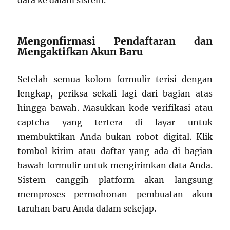
data ke dalam sistem.
Mengonfirmasi Pendaftaran dan
Mengaktifkan Akun Baru
Setelah semua kolom formulir terisi dengan
lengkap, periksa sekali lagi dari bagian atas
hingga bawah. Masukkan kode verifikasi atau
captcha yang tertera di layar untuk
membuktikan Anda bukan robot digital. Klik
tombol kirim atau daftar yang ada di bagian
bawah formulir untuk mengirimkan data Anda.
Sistem canggih platform akan langsung
memproses permohonan pembuatan akun
taruhan baru Anda dalam sekejap.