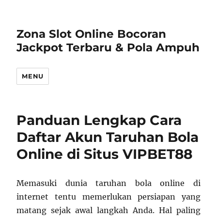
Zona Slot Online Bocoran
Jackpot Terbaru & Pola Ampuh
MENU
Panduan Lengkap Cara
Daftar Akun Taruhan Bola
Online di Situs VIPBET88
Memasuki dunia taruhan bola online di
internet tentu memerlukan persiapan yang
matang sejak awal langkah Anda. Hal paling