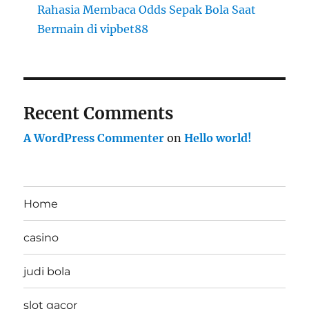
Rahasia Membaca Odds Sepak Bola Saat
Bermain di vipbet88
Recent Comments
A WordPress Commenter
on
Hello world!
Home
casino
judi bola
slot gacor