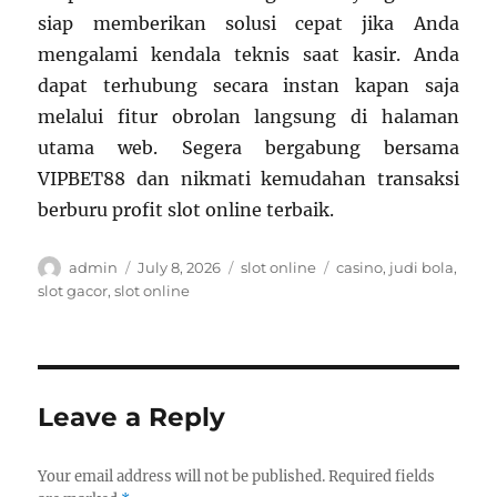
siap memberikan solusi cepat jika Anda
mengalami kendala teknis saat kasir. Anda
dapat terhubung secara instan kapan saja
melalui fitur obrolan langsung di halaman
utama web. Segera bergabung bersama
VIPBET88 dan nikmati kemudahan transaksi
berburu profit slot online terbaik.
Author
Posted
Categories
Tags
admin
July 8, 2026
slot online
casino
,
judi bola
,
on
slot gacor
,
slot online
Leave a Reply
Your email address will not be published.
Required fields