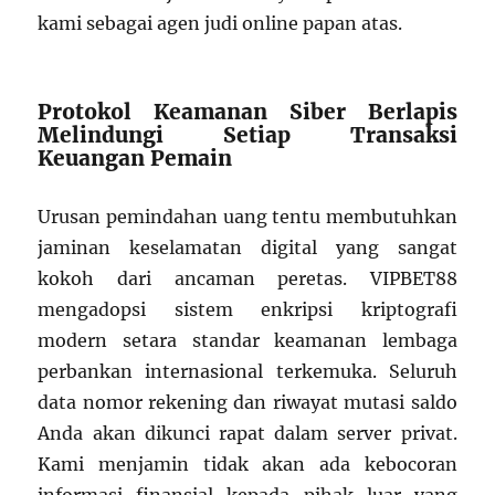
kami sebagai agen judi online papan atas.
Protokol Keamanan Siber Berlapis
Melindungi Setiap Transaksi
Keuangan Pemain
Urusan pemindahan uang tentu membutuhkan
jaminan keselamatan digital yang sangat
kokoh dari ancaman peretas. VIPBET88
mengadopsi sistem enkripsi kriptografi
modern setara standar keamanan lembaga
perbankan internasional terkemuka. Seluruh
data nomor rekening dan riwayat mutasi saldo
Anda akan dikunci rapat dalam server privat.
Kami menjamin tidak akan ada kebocoran