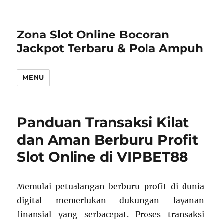
Zona Slot Online Bocoran
Jackpot Terbaru & Pola Ampuh
MENU
Panduan Transaksi Kilat
dan Aman Berburu Profit
Slot Online di VIPBET88
Memulai petualangan berburu profit di dunia
digital memerlukan dukungan layanan
finansial yang serbacepat. Proses transaksi