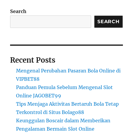
Search
SEARCH
Recent Posts
Mengenal Perubahan Pasaran Bola Online di
VIPBET88
Panduan Pemula Sebelum Mengenal Slot
Online JAGOBET99
Tips Menjaga Aktivitas Bertaruh Bola Tetap
Terkontrol di Situs Bolago88
Keunggulan Boscair dalam Memberikan
Pengalaman Bermain Slot Online