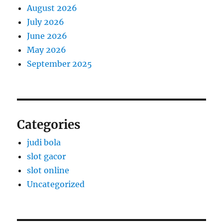
August 2026
July 2026
June 2026
May 2026
September 2025
Categories
judi bola
slot gacor
slot online
Uncategorized