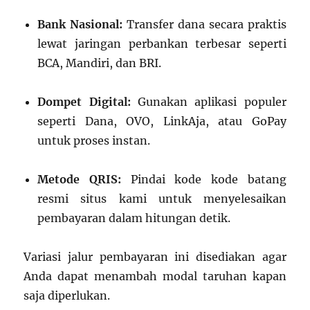
Bank Nasional:
Transfer dana secara praktis
lewat jaringan perbankan terbesar seperti
BCA, Mandiri, dan BRI.
Dompet Digital:
Gunakan aplikasi populer
seperti Dana, OVO, LinkAja, atau GoPay
untuk proses instan.
Metode QRIS:
Pindai kode kode batang
resmi situs kami untuk menyelesaikan
pembayaran dalam hitungan detik.
Variasi jalur pembayaran ini disediakan agar
Anda dapat menambah modal taruhan kapan
saja diperlukan.