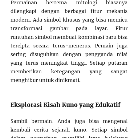
Permainan bertema mitologi biasanya
dilengkapi dengan berbagai fitur mekanis
modern. Ada simbol khusus yang bisa memicu
transformasi gambar pada layar. Fitur
runtuhan simbol membuat kombinasi baru bisa
tercipta secara terus-menerus. Pemain juga
sering disuguhkan dengan pengganda nilai
yang terus meningkat tinggi. Setiap putaran
memberikan ketegangan yang sangat
menghibur untuk dinikmati.
Eksplorasi Kisah Kuno yang Edukatif
Sambil bermain, Anda juga bisa mengenal
kembali cerita sejarah kuno. Setiap simbol