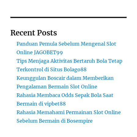
Recent Posts
Panduan Pemula Sebelum Mengenal Slot
Online JAGOBET99
Tips Menjaga Aktivitas Bertaruh Bola Tetap
Terkontrol di Situs Bolago88
Keunggulan Boscair dalam Memberikan
Pengalaman Bermain Slot Online
Rahasia Membaca Odds Sepak Bola Saat
Bermain di vipbet88
Rahasia Memahami Permainan Slot Online
Sebelum Bermain di Bosempire