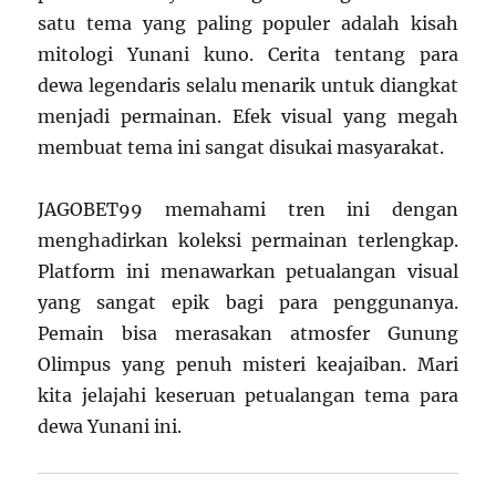
satu tema yang paling populer adalah kisah
mitologi Yunani kuno. Cerita tentang para
dewa legendaris selalu menarik untuk diangkat
menjadi permainan. Efek visual yang megah
membuat tema ini sangat disukai masyarakat.
JAGOBET99 memahami tren ini dengan
menghadirkan koleksi permainan terlengkap.
Platform ini menawarkan petualangan visual
yang sangat epik bagi para penggunanya.
Pemain bisa merasakan atmosfer Gunung
Olimpus yang penuh misteri keajaiban. Mari
kita jelajahi keseruan petualangan tema para
dewa Yunani ini.