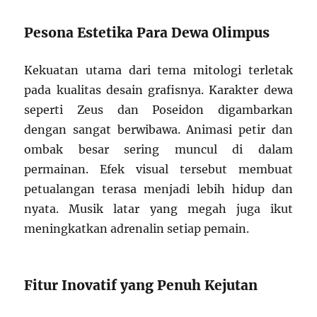
Pesona Estetika Para Dewa Olimpus
Kekuatan utama dari tema mitologi terletak
pada kualitas desain grafisnya. Karakter dewa
seperti Zeus dan Poseidon digambarkan
dengan sangat berwibawa. Animasi petir dan
ombak besar sering muncul di dalam
permainan. Efek visual tersebut membuat
petualangan terasa menjadi lebih hidup dan
nyata. Musik latar yang megah juga ikut
meningkatkan adrenalin setiap pemain.
Fitur Inovatif yang Penuh Kejutan