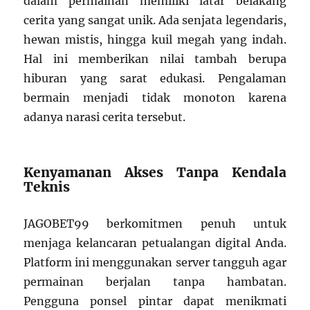
dalam permainan memiliki latar belakang
cerita yang sangat unik. Ada senjata legendaris,
hewan mistis, hingga kuil megah yang indah.
Hal ini memberikan nilai tambah berupa
hiburan yang sarat edukasi. Pengalaman
bermain menjadi tidak monoton karena
adanya narasi cerita tersebut.
Kenyamanan Akses Tanpa Kendala
Teknis
JAGOBET99 berkomitmen penuh untuk
menjaga kelancaran petualangan digital Anda.
Platform ini menggunakan server tangguh agar
permainan berjalan tanpa hambatan.
Pengguna ponsel pintar dapat menikmati