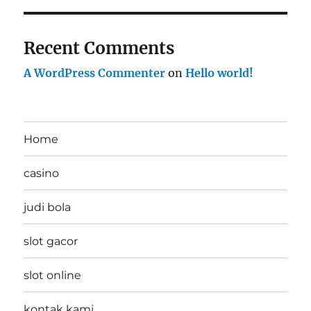
Recent Comments
A WordPress Commenter
on
Hello world!
Home
casino
judi bola
slot gacor
slot online
kontak kami