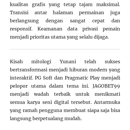
kualitas grafis yang tetap tajam maksimal.
Transisi antar halaman permainan juga
berlangsung dengan sangat cepat dan
responsif. Keamanan data privasi pemain
menjadi prioritas utama yang selalu dijaga.
Kisah mitologi Yunani telah sukses
bertransformasi menjadi hiburan modern yang
interaktif. PG Soft dan Pragmatic Play menjadi
pelopor utama dalam tema ini. JAGOBET99
menjadi wadah terbaik untuk menikmati
semua karya seni digital tersebut. Antarmuka
yang ramah pengguna membuat siapa saja bisa
langsung berpetualang mudah.