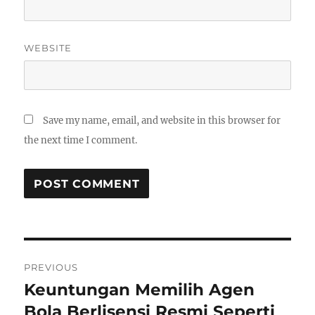
WEBSITE
Save my name, email, and website in this browser for
the next time I comment.
Post
PREVIOUS
navigation
Keuntungan Memilih Agen
Previous
post:
Bola Berlisensi Resmi Seperti