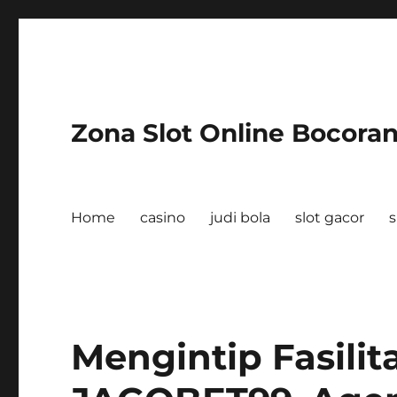
Zona Slot Online Bocora
Home
casino
judi bola
slot gacor
s
Mengintip Fasili