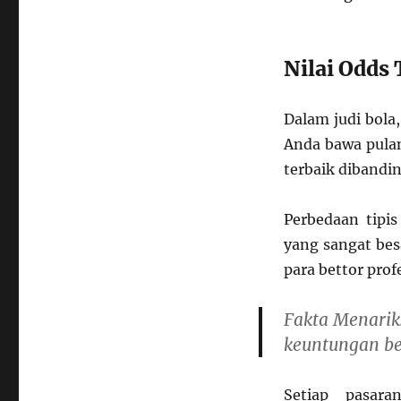
Nilai Odds
Dalam judi bola
Anda bawa pula
terbaik dibandi
Perbedaan tipis
yang sangat bes
para bettor prof
Fakta Menarik
keuntungan ber
Setiap pasara