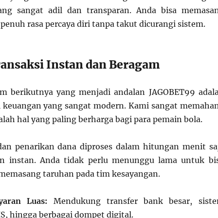
yang sangat adil dan transparan. Anda bisa memasa
enuh rasa percaya diri tanpa takut dicurangi sistem.
ansaksi Instan dan Beragam
ium berikutnya yang menjadi andalan JAGOBET99 adal
si keuangan yang sangat modern. Kami sangat memaha
lah hal yang paling berharga bagi para pemain bola.
dan penarikan dana diproses dalam hitungan menit sa
n instan. Anda tidak perlu menunggu lama untuk bi
 memasang taruhan pada tim kesayangan.
aran Luas:
Mendukung transfer bank besar, sist
, hingga berbagai dompet digital.