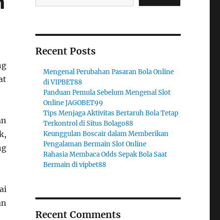
n
Recent Posts
ng
Mengenal Perubahan Pasaran Bola Online
at
di VIPBET88
Panduan Pemula Sebelum Mengenal Slot
Online JAGOBET99
Tips Menjaga Aktivitas Bertaruh Bola Tetap
an
Terkontrol di Situs Bolago88
k,
Keunggulan Boscair dalam Memberikan
Pengalaman Bermain Slot Online
ng
Rahasia Membaca Odds Sepak Bola Saat
Bermain di vipbet88
ai
an
Recent Comments