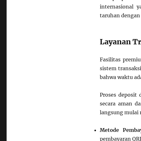
internasional 
taruhan dengan p
Layanan Tr
Fasilitas prem
sistem transak
bahwa waktu ada
Proses deposit 
secara aman da
langsung mulai
Metode Pembay
pembayaran QRIS