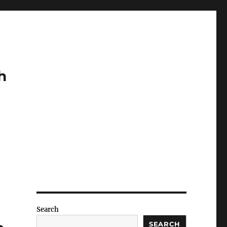
h
Search
SEARCH