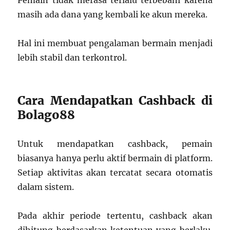
Pemain tidak merasa terlalu terbebani karena
masih ada dana yang kembali ke akun mereka.
Hal ini membuat pengalaman bermain menjadi
lebih stabil dan terkontrol.
Cara Mendapatkan Cashback di
Bolago88
Untuk mendapatkan cashback, pemain
biasanya hanya perlu aktif bermain di platform.
Setiap aktivitas akan tercatat secara otomatis
dalam sistem.
Pada akhir periode tertentu, cashback akan