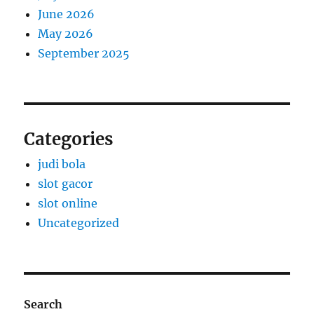
June 2026
May 2026
September 2025
Categories
judi bola
slot gacor
slot online
Uncategorized
Search