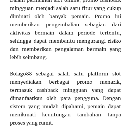
Dalam permainan slot online, promo cashback
mingguan menjadi salah satu fitur yang cukup
diminati oleh banyak pemain. Promo ini
memberikan pengembalian sebagian dari
aktivitas bermain dalam periode tertentu,
sehingga dapat membantu mengurangi risiko
dan memberikan pengalaman bermain yang
lebih seimbang.
Bolago88 sebagai salah satu platform slot
menyediakan berbagai promo menarik,
termasuk cashback mingguan yang dapat
dimanfaatkan oleh para pengguna. Dengan
sistem yang mudah dipahami, pemain dapat
menikmati keuntungan tambahan tanpa
proses yang rumit.