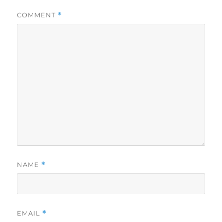
COMMENT
*
NAME
*
EMAIL
*