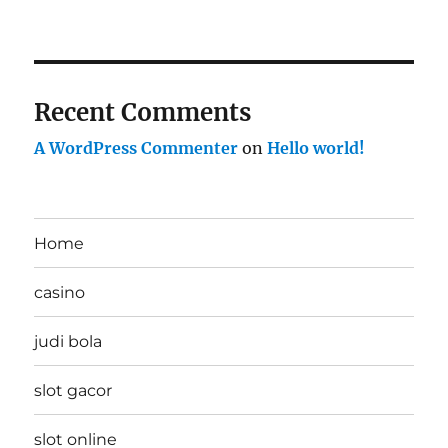
Recent Comments
A WordPress Commenter
on
Hello world!
Home
casino
judi bola
slot gacor
slot online