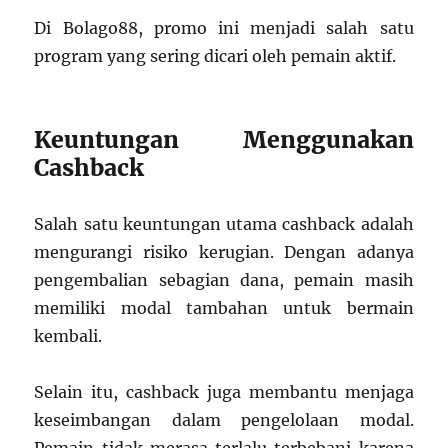
Di Bolago88, promo ini menjadi salah satu
program yang sering dicari oleh pemain aktif.
Keuntungan Menggunakan
Cashback
Salah satu keuntungan utama cashback adalah
mengurangi risiko kerugian. Dengan adanya
pengembalian sebagian dana, pemain masih
memiliki modal tambahan untuk bermain
kembali.
Selain itu, cashback juga membantu menjaga
keseimbangan dalam pengelolaan modal.