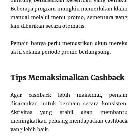
dihitung berdasarkan ketentuan yang berlaku.
Beberapa program mungkin memerlukan klaim
manual melalui menu promo, sementara yang
lain diberikan secara otomatis.
Pemain hanya perlu memastikan akun mereka
aktif selama periode promo berlangsung.
Tips Memaksimalkan Cashback
Agar cashback lebih maksimal, pemain
disarankan untuk bermain secara konsisten.
Aktivitas yang stabil akan membantu
meningkatkan peluang mendapatkan cashback
yang lebih baik.