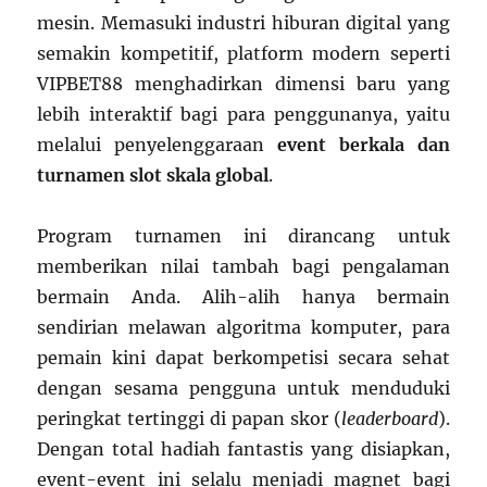
mesin. Memasuki industri hiburan digital yang
semakin kompetitif, platform modern seperti
VIPBET88 menghadirkan dimensi baru yang
lebih interaktif bagi para penggunanya, yaitu
melalui penyelenggaraan
event berkala dan
turnamen slot skala global
.
Program turnamen ini dirancang untuk
memberikan nilai tambah bagi pengalaman
bermain Anda. Alih-alih hanya bermain
sendirian melawan algoritma komputer, para
pemain kini dapat berkompetisi secara sehat
dengan sesama pengguna untuk menduduki
peringkat tertinggi di papan skor (
leaderboard
).
Dengan total hadiah fantastis yang disiapkan,
event-event ini selalu menjadi magnet bagi