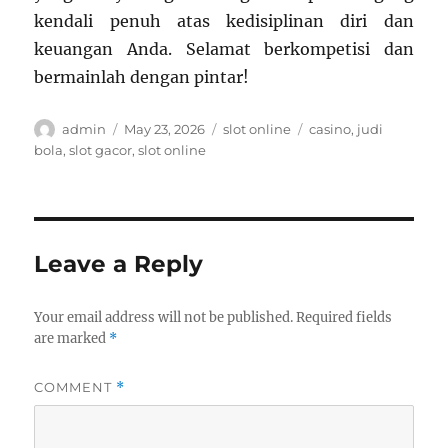
kendali penuh atas kedisiplinan diri dan
keuangan Anda. Selamat berkompetisi dan
bermainlah dengan pintar!
Author
Posted
Categories
Tags
admin
May 23, 2026
slot online
casino
,
judi
on
bola
,
slot gacor
,
slot online
Leave a Reply
Your email address will not be published.
Required fields
are marked
*
COMMENT
*