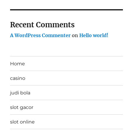
Recent Comments
A WordPress Commenter
on
Hello world!
Home
casino
judi bola
slot gacor
slot online