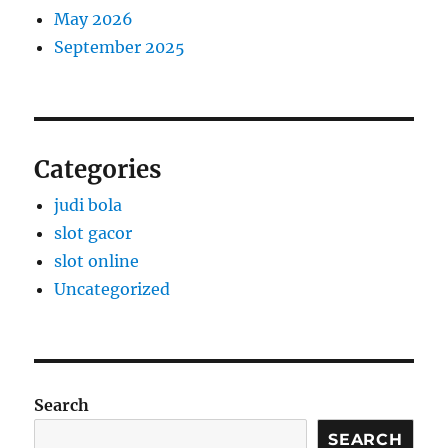
May 2026
September 2025
Categories
judi bola
slot gacor
slot online
Uncategorized
Search
SEARCH