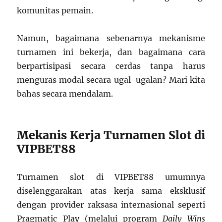
komunitas pemain.
Namun, bagaimana sebenarnya mekanisme
turnamen ini bekerja, dan bagaimana cara
berpartisipasi secara cerdas tanpa harus
menguras modal secara ugal-ugalan? Mari kita
bahas secara mendalam.
Mekanis Kerja Turnamen Slot di
VIPBET88
Turnamen slot di VIPBET88 umumnya
diselenggarakan atas kerja sama eksklusif
dengan provider raksasa internasional seperti
Pragmatic Play (melalui program
Daily Wins