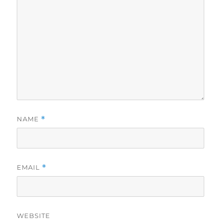
NAME
*
EMAIL
*
WEBSITE