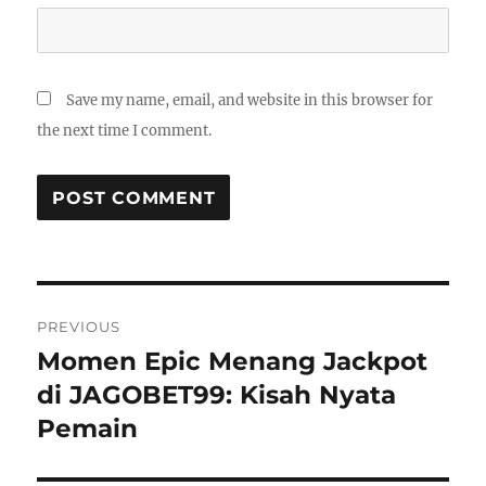
Save my name, email, and website in this browser for
the next time I comment.
Post
PREVIOUS
navigation
Momen Epic Menang Jackpot
Previous
post:
di JAGOBET99: Kisah Nyata
Pemain