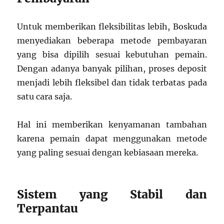
Untuk memberikan fleksibilitas lebih, Boskuda
menyediakan beberapa metode pembayaran
yang bisa dipilih sesuai kebutuhan pemain.
Dengan adanya banyak pilihan, proses deposit
menjadi lebih fleksibel dan tidak terbatas pada
satu cara saja.
Hal ini memberikan kenyamanan tambahan
karena pemain dapat menggunakan metode
yang paling sesuai dengan kebiasaan mereka.
Sistem yang Stabil dan
Terpantau