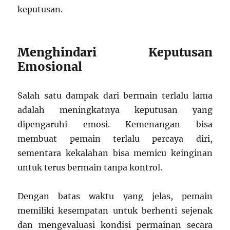
keputusan.
Menghindari Keputusan
Emosional
Salah satu dampak dari bermain terlalu lama
adalah meningkatnya keputusan yang
dipengaruhi emosi. Kemenangan bisa
membuat pemain terlalu percaya diri,
sementara kekalahan bisa memicu keinginan
untuk terus bermain tanpa kontrol.
Dengan batas waktu yang jelas, pemain
memiliki kesempatan untuk berhenti sejenak
dan mengevaluasi kondisi permainan secara