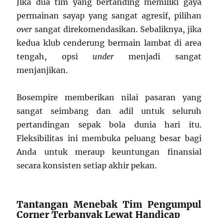
Jika dua tim yang bertanding memiliki gaya
permainan sayap yang sangat agresif, pilihan
over
sangat direkomendasikan. Sebaliknya, jika
kedua klub cenderung bermain lambat di area
tengah, opsi
under
menjadi sangat
menjanjikan.
Bosempire memberikan nilai pasaran yang
sangat seimbang dan adil untuk seluruh
pertandingan sepak bola dunia hari itu.
Fleksibilitas ini membuka peluang besar bagi
Anda untuk meraup keuntungan finansial
secara konsisten setiap akhir pekan.
Tantangan Menebak Tim Pengumpul
Corner Terbanyak Lewat Handicap