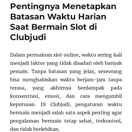
Pentingnya Menetapkan
Bola!
Cara
Batasan Waktu Harian
Klaim
Saat Bermain Slot di
Cashback
dan
Clubjudi
Rollingan
Olahraga
di
Dalam permainan slot online, waktu sering kali
Boscair
menjadi faktor yang tidak disadari oleh banyak
pemain. Tanpa batasan yang jelas, seseorang
bisa menghabiskan waktu berjam-jam tanpa
terasa, yang akhirnya berdampak pada
konsentrasi, emosi, dan cara mengambil
keputusan. Di
Clubjudi
, pengaturan waktu
bermain menjadi salah satu aspek penting agar
pengalaman bermain tetap sehat, terkontrol,
dan tidak berlebihan.