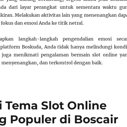
nda dari layar perangkat untuk sementara waktu gu
kiran. Melakukan aktivitas lain yang menenangkan dap
okus dan emosi Anda ke titik netral.
pkan langkah-langkah pengendalian emosi seca
i platform Boskuda, Anda tidak hanya melindungi kondi
pi juga menikmati pengalaman bermain slot online ya
t, menyenangkan, dan terkontrol dengan baik.
i Tema Slot Online
g Populer di Boscair