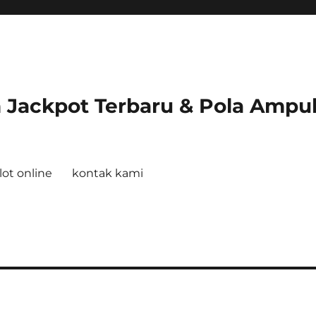
n Jackpot Terbaru & Pola Ampu
lot online
kontak kami