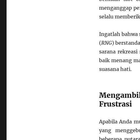
menganggap per
selalu memberika
Ingatlah bahwa 
(
RNG
) berstand
sarana rekreas
baik menang ma
suasana hati.
Mengambil
Frustrasi
Apabila Anda mu
yang menggebu
beberapa putara