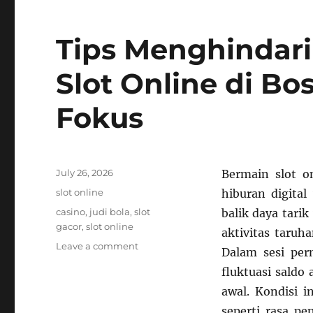
Tips Menghindari
Slot Online di B
Fokus
Posted
July 26, 2026
Bermain slot o
on
Categories
slot online
hiburan digita
Tags
casino
,
judi bola
,
slot
balik daya tari
gacor
,
slot online
aktivitas taruh
on
Leave a comment
Dalam sesi per
Tips
fluktuasi saldo
Menghindari
Emosi
awal. Kondisi i
Saat
seperti rasa pe