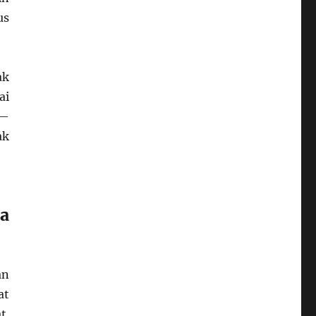
us
ak
ai
n—
ak
a
an
at
t.