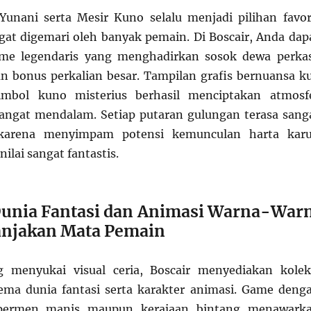
unani serta Mesir Kuno selalu menjadi pilihan favor
at digemari oleh banyak pemain. Di Boscair, Anda dap
e legendaris yang menghadirkan sosok dewa perka
 bonus perkalian besar. Tampilan grafis bernuansa ku
imbol kuno misterius berhasil menciptakan atmosf
angat mendalam. Setiap putaran gulungan terasa sang
arena menyimpam potensi kemunculan harta kar
ilai sangat fantastis.
unia Fantasi dan Animasi Warna-Warn
njakan Mata Pemain
 menyukai visual ceria, Boscair menyediakan kolek
ema dunia fantasi serta karakter animasi. Game deng
permen manis maupun kerajaan bintang menawark