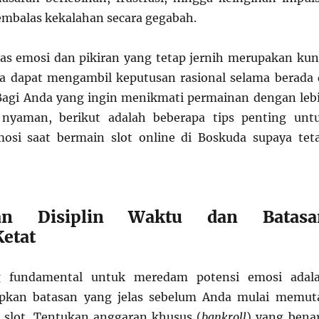
mbalas kekalahan secara gegabah.
tas emosi dan pikiran yang tetap jernih merupakan kun
a dapat mengambil keputusan rasional selama berada 
Bagi Anda yang ingin menikmati permainan dengan leb
 nyaman, berikut adalah beberapa tips penting unt
osi saat bermain slot online di Boskuda supaya tet
an Disiplin Waktu dan Batasa
etat
g fundamental untuk meredam potensi emosi adal
pkan batasan yang jelas sebelum Anda mulai memut
 slot. Tentukan anggaran khusus (
bankroll
) yang bena