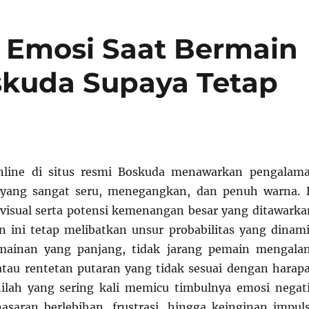
 Emosi Saat Bermain
oskuda Supaya Tetap
nline di situs resmi Boskuda menawarkan pengalam
l yang sangat seru, menegangkan, dan penuh warna. 
k visual serta potensi kemenangan besar yang ditawarka
an ini tetap melibatkan unsur probabilitas yang dinami
mainan yang panjang, tidak jarang pemain mengala
 atau rentetan putaran yang tidak sesuai dengan harap
nilah yang sering kali memicu timbulnya emosi negati
nasaran berlebihan, frustrasi, hingga keinginan impuls